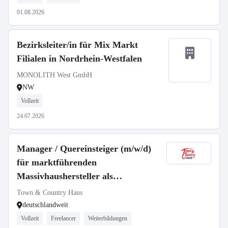
01.08.2026
Bezirksleiter/in für Mix Markt
Filialen in Nordrhein-Westfalen
MONOLITH West GmbH
NW
Vollzeit
24.07.2026
Manager / Quereinsteiger (m/w/d)
für marktführenden
Massivhaushersteller als
selbstständiger Gebietsleiter
Town & Country Haus
deutschlandweit
Vollzeit
Freelancer
Weiterbildungen