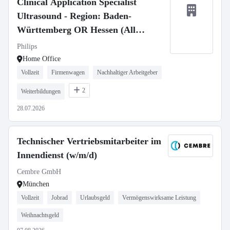
Clinical Application Specialist
Ultrasound - Region: Baden-
Württemberg OR Hessen (All
Genders)
Philips
Home Office
Vollzeit
Firmenwagen
Nachhaltiger Arbeitgeber
2
Weiterbildungen
28.07.2026
Technischer Vertriebsmitarbeiter im
Innendienst (w/m/d)
Cembre GmbH
München
Vollzeit
Jobrad
Urlaubsgeld
Vermögenswirksame Leistung
Weihnachtsgeld