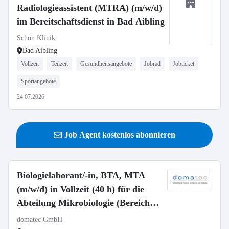
Radiologieassistent (MTRA) (m/w/d)
im Bereitschaftsdienst in Bad Aibling
Schön Klinik
Bad Aibling
Vollzeit
Teilzeit
Gesundheitsangebote
Jobrad
Jobticket
Sportangebote
24.07.2026
Job Agent kostenlos abonnieren
Biologielaborant/-in, BTA, MTA
(m/w/d) in Vollzeit (40 h) für die
Abteilung Mikrobiologie (Bereich
Trinkwasser/Nutzwasser)
domatec GmbH