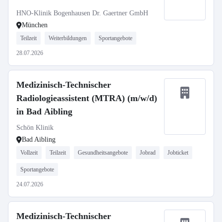
(Audiometrie) / Hörakustiker/-in
HNO-Klinik Bogenhausen Dr. Gaertner GmbH
(w/m/d)
München
Teilzeit
Weiterbildungen
Sportangebote
28.07.2026
Medizinisch-Technischer
Radiologieassistent (MTRA) (m/w/d)
in Bad Aibling
Schön Klinik
Bad Aibling
Vollzeit
Teilzeit
Gesundheitsangebote
Jobrad
Jobticket
Sportangebote
24.07.2026
Medizinisch-Technischer