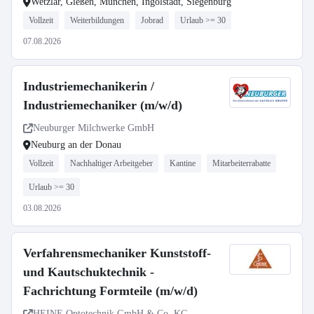
Wetzlar, Gießen, München, Ingolstadt, Siegenburg
Vollzeit
Weiterbildungen
Jobrad
Urlaub >= 30
07.08.2026
Industriemechanikerin /
Industriemechaniker (m/w/d)
Neuburger Milchwerke GmbH
Neuburg an der Donau
Vollzeit
Nachhaltiger Arbeitgeber
Kantine
Mitarbeiterrabatte
Urlaub >= 30
03.08.2026
Verfahrensmechaniker Kunststoff-
und Kautschuktechnik -
Fachrichtung Formteile (m/w/d)
HEINE Optotechnik GmbH & Co. KG