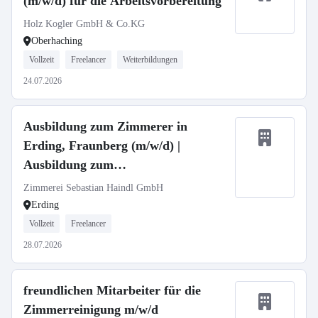
(m/w/d) für die Arbeitsvorbereitung
Holz Kogler GmbH & Co.KG
Oberhaching
Vollzeit
Freelancer
Weiterbildungen
24.07.2026
Ausbildung zum Zimmerer in
Erding, Fraunberg (m/w/d) |
Ausbildung zum
Trockenbaumonteur (m/w/d)
Zimmerei Sebastian Haindl GmbH
Erding
Vollzeit
Freelancer
28.07.2026
freundlichen Mitarbeiter für die
Zimmerreinigung m/w/d