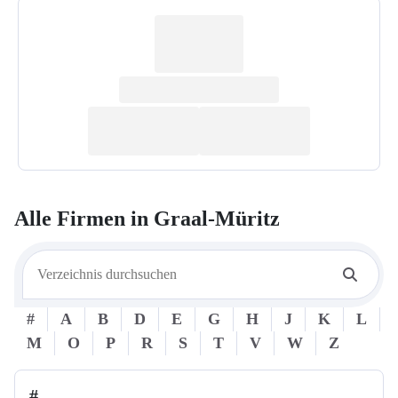
Alle Firmen in
Graal-Müritz
#
A
B
D
E
G
H
J
K
L
M
O
P
R
S
T
V
W
Z
#