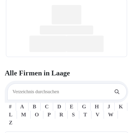
Alle Firmen in
Laage
#
A
B
C
D
E
G
H
J
K
L
M
O
P
R
S
T
V
W
Z