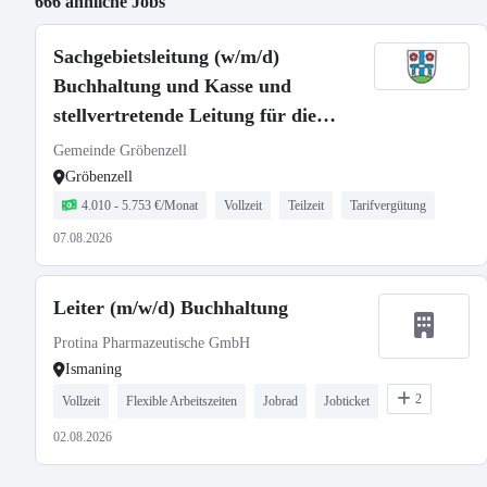
666 ähnliche Jobs
Sachgebietsleitung (w/m/d)
Buchhaltung und Kasse und
stellvertretende Leitung für die
Finanzverwaltung
Gemeinde Gröbenzell
Gröbenzell
4.010 - 5.753 €/Monat
Vollzeit
Teilzeit
Tarifvergütung
07.08.2026
Leiter (m/w/d) Buchhaltung
Protina Pharmazeutische GmbH
Ismaning
2
Vollzeit
Flexible Arbeitszeiten
Jobrad
Jobticket
02.08.2026