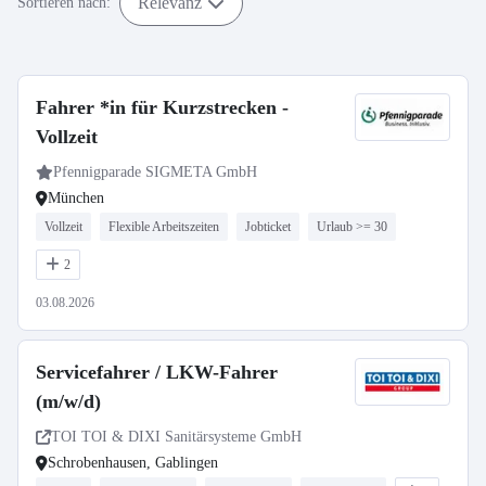
Relevanz
Sortieren nach:
Fahrer *in für Kurzstrecken -
Vollzeit
Pfennigparade SIGMETA GmbH
München
Vollzeit
Flexible Arbeitszeiten
Jobticket
Urlaub >= 30
2
03.08.2026
Servicefahrer / LKW-Fahrer
(m/w/d)
TOI TOI & DIXI Sanitärsysteme GmbH
Schrobenhausen, Gablingen