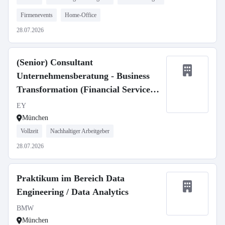
Firmenevents
Home-Office
28.07.2026
(Senior) Consultant
Unternehmensberatung - Business
Transformation (Financial Services)
(w/m/d)
EY
München
Vollzeit
Nachhaltiger Arbeitgeber
28.07.2026
Praktikum im Bereich Data
Engineering / Data Analytics
BMW
München