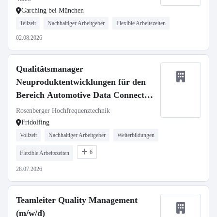
Garching bei München
Teilzeit
Nachhaltiger Arbeitgeber
Flexible Arbeitszeiten
02.08.2026
Qualitätsmanager
Neuproduktentwicklungen für den
Bereich Automotive Data Connector
(m/w/d)
Rosenberger Hochfrequenztechnik
Fridolfing
Vollzeit
Nachhaltiger Arbeitgeber
Weiterbildungen
6
Flexible Arbeitszeiten
28.07.2026
Teamleiter Quality Management
(m/w/d)