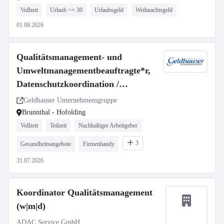
Vollzeit
Urlaub >= 30
Urlaubsgeld
Weihnachtsgeld
01.08.2026
Qualitätsmanagement- und
Umweltmanagementbeauftragte*r,
Datenschutzkoordination /
Arbeitssicherheitskoordination
Geldhauser Unternehmensgruppe
(m/w/d) Vollzeit / Teilzeit / Minijob
Brunnthal - Hofolding
Vollzeit
Teilzeit
Nachhaltiger Arbeitgeber
3
Gesundheitsangebote
Firmenhandy
31.07.2026
Koordinator Qualitätsmanagement
(w|m|d)
ADAC Service GmbH