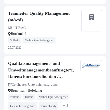
Teamleiter Quality Management
(m/w/d)
MULTIVAC
Bruckmühl
Vollzeit
Nachhaltiger Arbeitgeber
25.07.2026
Qualitätsmanagement- und
Umweltmanagementbeauftragte*r,
Datenschutzkoordination /
Arbeitssicherheitskoordination
Geldhauser Unternehmensgruppe
(m/w/d) Vollzeit / Teilzeit / Minijob
Brunnthal - Hofolding
Vollzeit
Teilzeit
Nachhaltiger Arbeitgeber
3
Gesundheitsangebote
Firmenhandy