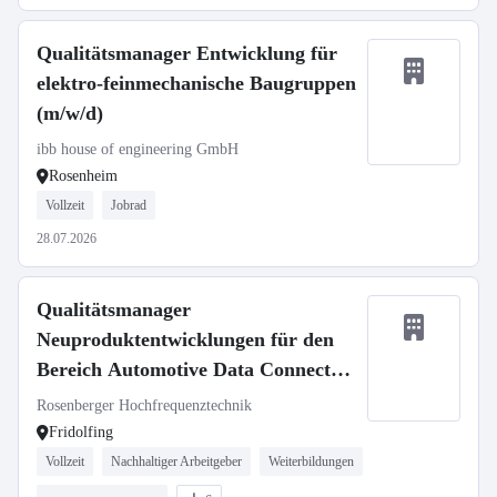
Qualitätsmanager Entwicklung für
elektro-feinmechanische Baugruppen
(m/w/d)
ibb house of engineering GmbH
Rosenheim
Vollzeit
Jobrad
28.07.2026
Qualitätsmanager
Neuproduktentwicklungen für den
Bereich Automotive Data Connector
(m/w/d)
Rosenberger Hochfrequenztechnik
Fridolfing
Vollzeit
Nachhaltiger Arbeitgeber
Weiterbildungen