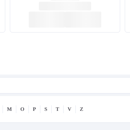
M
O
P
S
T
V
Z