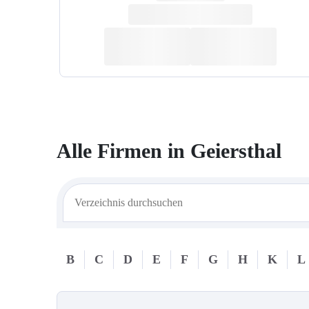
Alle Firmen in
Geiersthal
B
C
D
E
F
G
H
K
L