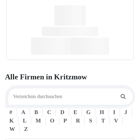
Alle Firmen in
Kritzmow
#
A
B
C
D
E
G
H
I
J
K
L
M
O
P
R
S
T
V
W
Z