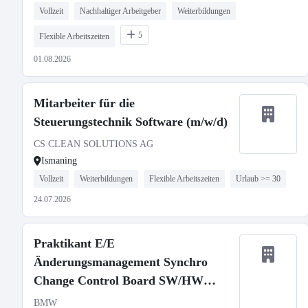
Vollzeit
Nachhaltiger Arbeitgeber
Weiterbildungen
5
Flexible Arbeitszeiten
01.08.2026
Mitarbeiter für die
Steuerungstechnik Software (m/w/d)
CS CLEAN SOLUTIONS AG
Ismaning
Vollzeit
Weiterbildungen
Flexible Arbeitszeiten
Urlaub >= 30
24.07.2026
Praktikant E/E
Änderungsmanagement Synchro
Change Control Board SW/HW
(w/m/x)
BMW