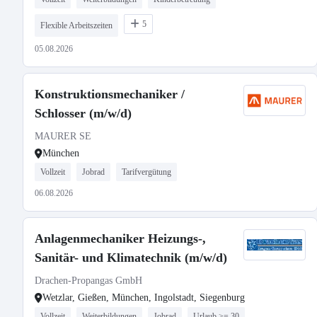
5
Flexible Arbeitszeiten
05.08.2026
Konstruktionsmechaniker /
Schlosser (m/w/d)
MAURER SE
München
Vollzeit
Jobrad
Tarifvergütung
06.08.2026
Anlagenmechaniker Heizungs-,
Sanitär- und Klimatechnik (m/w/d)
Drachen-Propangas GmbH
Wetzlar, Gießen, München, Ingolstadt, Siegenburg
Vollzeit
Weiterbildungen
Jobrad
Urlaub >= 30