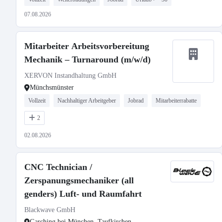
07.08.2026
Mitarbeiter Arbeitsvorbereitung
Mechanik – Turnaround (m/w/d)
XERVON Instandhaltung GmbH
Münchsmünster
Vollzeit
Nachhaltiger Arbeitgeber
Jobrad
Mitarbeiterrabatte
2
02.08.2026
CNC Technician /
Zerspanungsmechaniker (all
genders) Luft- und Raumfahrt
Blackwave GmbH
Garching bei München, Taufkirchen