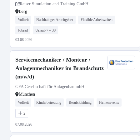
Reiser Simulation and Training GmbH
Berg
Vollzeit
Nachhaltiger Arbeitgeber
Flexible Arbeitszeiten
Jobrad
Urlaub >= 30
03.08.2026
Servicemechaniker / Monteur /
Anlagenmechaniker im Brandschutz
(m/w/d)
GFA Gesellschaft für Anlagenbau mbH
München
Vollzeit
Kinderbetreuung
Berufskleidung
Firmenevents
2
07.08.2026