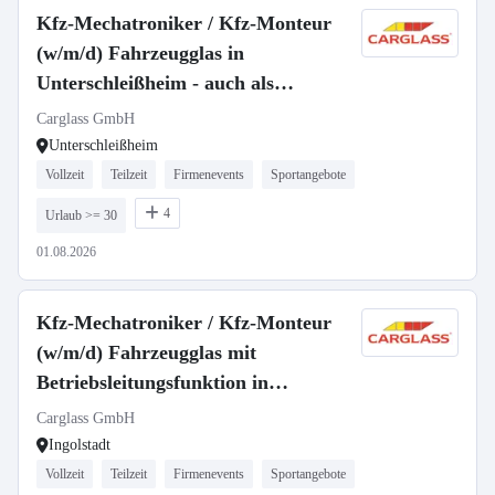
Kfz-Mechatroniker / Kfz-Monteur
(w/m/d) Fahrzeugglas in
Unterschleißheim - auch als
Quereinstieg - 3030
Carglass GmbH
Unterschleißheim
Vollzeit
Teilzeit
Firmenevents
Sportangebote
4
Urlaub >= 30
01.08.2026
Kfz-Mechatroniker / Kfz-Monteur
(w/m/d) Fahrzeugglas mit
Betriebsleitungsfunktion in
Ingolstadt - 331
Carglass GmbH
Ingolstadt
Vollzeit
Teilzeit
Firmenevents
Sportangebote