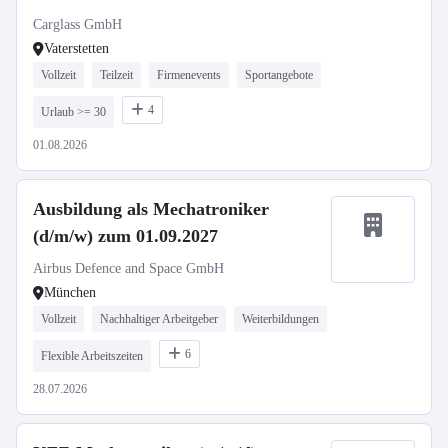
Quereinstieg - 860
Carglass GmbH
Vaterstetten
Vollzeit
Teilzeit
Firmenevents
Sportangebote
4
Urlaub >= 30
01.08.2026
Ausbildung als Mechatroniker
(d/m/w) zum 01.09.2027
Airbus Defence and Space GmbH
München
Vollzeit
Nachhaltiger Arbeitgeber
Weiterbildungen
6
Flexible Arbeitszeiten
28.07.2026