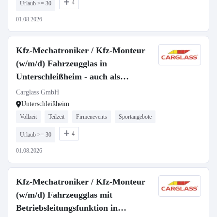
4
Urlaub >= 30
01.08.2026
Kfz-Mechatroniker / Kfz-Monteur
(w/m/d) Fahrzeugglas in
Unterschleißheim - auch als
Quereinstieg - 3030
Carglass GmbH
Unterschleißheim
Vollzeit
Teilzeit
Firmenevents
Sportangebote
4
Urlaub >= 30
01.08.2026
Kfz-Mechatroniker / Kfz-Monteur
(w/m/d) Fahrzeugglas mit
Betriebsleitungsfunktion in