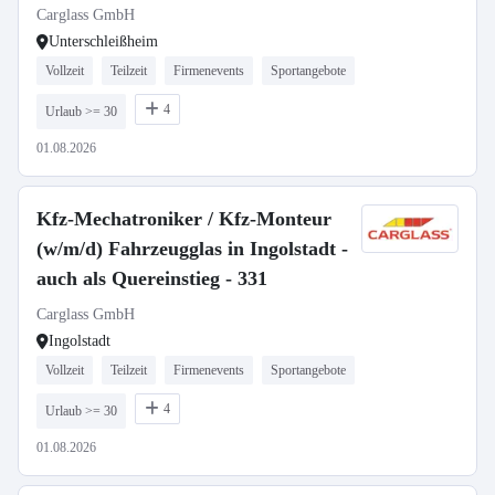
Unterschleißheim - 3030
Carglass GmbH
Unterschleißheim
Vollzeit
Teilzeit
Firmenevents
Sportangebote
4
Urlaub >= 30
01.08.2026
Kfz-Mechatroniker / Kfz-Monteur
(w/m/d) Fahrzeugglas in Ingolstadt -
auch als Quereinstieg - 331
Carglass GmbH
Ingolstadt
Vollzeit
Teilzeit
Firmenevents
Sportangebote
4
Urlaub >= 30
01.08.2026