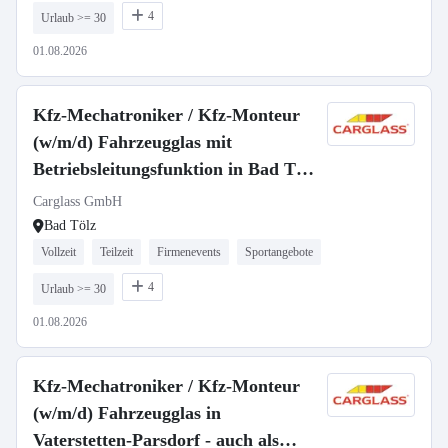
4
Urlaub >= 30
01.08.2026
Kfz-Mechatroniker / Kfz-Monteur
(w/m/d) Fahrzeugglas mit
Betriebsleitungsfunktion in Bad Tölz
- 3044
Carglass GmbH
Bad Tölz
Vollzeit
Teilzeit
Firmenevents
Sportangebote
4
Urlaub >= 30
01.08.2026
Kfz-Mechatroniker / Kfz-Monteur
(w/m/d) Fahrzeugglas in
Vaterstetten-Parsdorf - auch als