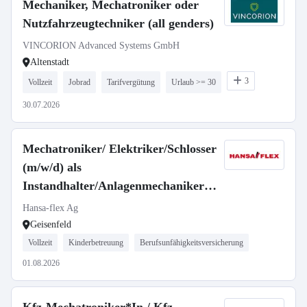
Mechaniker, Mechatroniker oder
Nutzfahrzeugtechniker (all genders)
VINCORION Advanced Systems GmbH
Altenstadt
3
Vollzeit
Jobrad
Tarifvergütung
Urlaub >= 30
30.07.2026
Mechatroniker/ Elektriker/Schlosser
(m/w/d) als
Instandhalter/Anlagenmechaniker
(m/w/d)
Hansa-flex Ag
Geisenfeld
Vollzeit
Kinderbetreuung
Berufsunfähigkeitsversicherung
01.08.2026