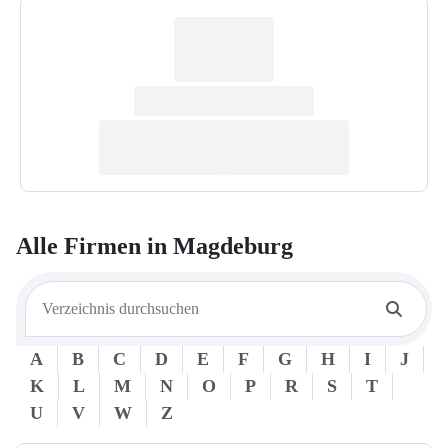
Alle Firmen in
Magdeburg
A
B
C
D
E
F
G
H
I
J
K
L
M
N
O
P
R
S
T
U
V
W
Z