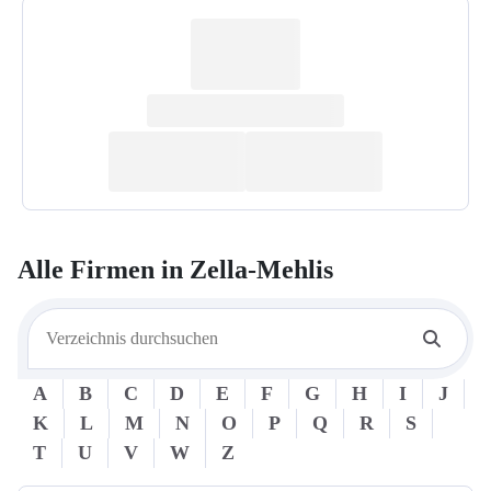
Alle Firmen in
Zella-Mehlis
A
B
C
D
E
F
G
H
I
J
K
L
M
N
O
P
Q
R
S
T
U
V
W
Z