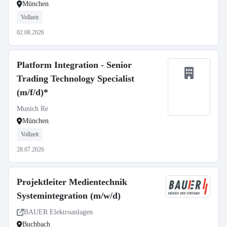
München
Vollzeit
02.08.2026
Platform Integration - Senior
Trading Technology Specialist
(m/f/d)*
Munich Re
München
Vollzeit
28.07.2026
Projektleiter Medientechnik
Systemintegration (m/w/d)
BAUER Elektroanlagen
Buchbach