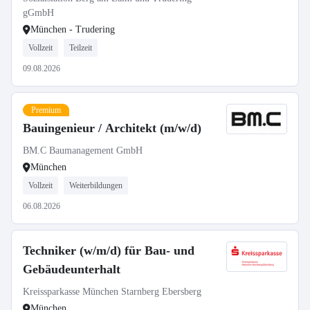
des Projekts „Tagespflege für
gGmbH
München - Trudering
Menschen mit Demenz“
Vollzeit
Teilzeit
09.08.2026
Premium
Bauingenieur / Architekt (m/w/d)
BM.C Baumanagement GmbH
München
Vollzeit
Weiterbildungen
06.08.2026
Techniker (w/m/d) für Bau- und
Gebäudeunterhalt
Kreissparkasse München Starnberg Ebersberg
München