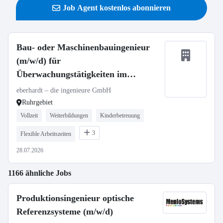
Job Agent kostenlos abonnieren
Bau- oder Maschinenbauingenieur
(m/w/d) für
Überwachungstätigkeiten im
Bauwesen (Ruhrgebiet)
eberhardt – die ingenieure GmbH
Ruhrgebiet
Vollzeit
Weiterbildungen
Kinderbetreuung
3
Flexible Arbeitszeiten
28.07.2026
1166 ähnliche Jobs
Produktionsingenieur optische
Referenzsysteme (m/w/d)