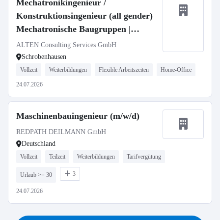
Mechatronikingenieur /
Konstruktionsingenieur (all gender)
Mechatronische Baugruppen |
Maschinenbau | 3DEXPERIENCE |
ALTEN Consulting Services GmbH
Defence
Schrobenhausen
Vollzeit
Weiterbildungen
Flexible Arbeitszeiten
Home-Office
24.07.2026
Maschinenbauingenieur (m/w/d)
REDPATH DEILMANN GmbH
Deutschland
Vollzeit
Teilzeit
Weiterbildungen
Tarifvergütung
3
Urlaub >= 30
24.07.2026