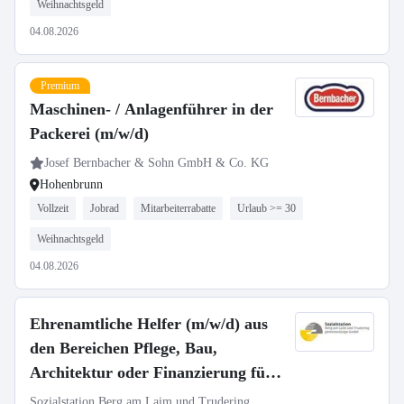
Weihnachtsgeld
04.08.2026
Premium
Maschinen- / Anlagenführer in der
Packerei (m/w/d)
Josef Bernbacher & Sohn GmbH & Co. KG
Hohenbrunn
Vollzeit
Jobrad
Mitarbeiterrabatte
Urlaub >= 30
Weihnachtsgeld
04.08.2026
Ehrenamtliche Helfer (m/w/d) aus
den Bereichen Pflege, Bau,
Architektur oder Finanzierung für
den Aufbau und die Finanzierung
Sozialstation Berg am Laim und Trudering