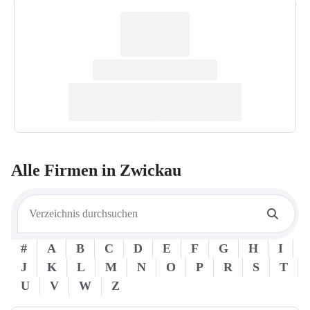
Alle Firmen in
Zwickau
#
A
B
C
D
E
F
G
H
I
J
K
L
M
N
O
P
R
S
T
U
V
W
Z