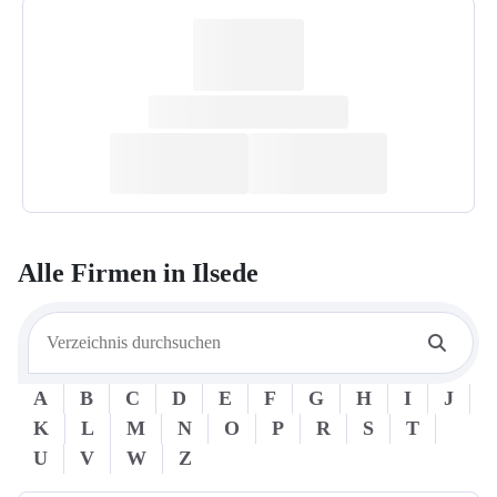
Alle Firmen in
Ilsede
A
B
C
D
E
F
G
H
I
J
K
L
M
N
O
P
R
S
T
U
V
W
Z