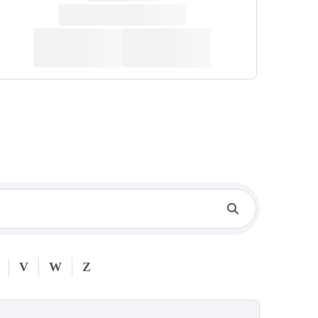
V
W
Z