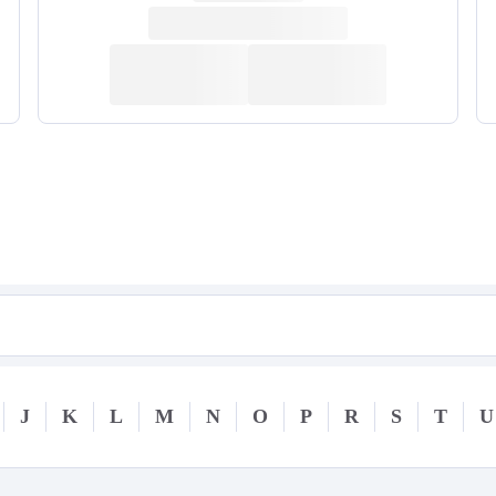
J
K
L
M
N
O
P
R
S
T
U