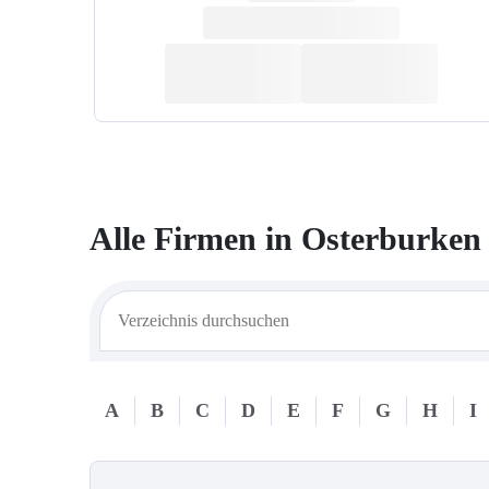
Alle Firmen in
Osterburken
A
B
C
D
E
F
G
H
I