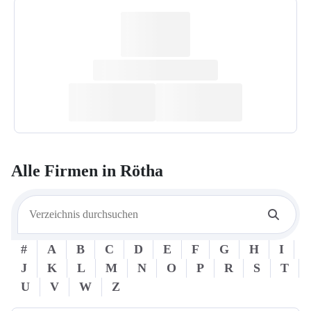
Alle Firmen in
Rötha
#
A
B
C
D
E
F
G
H
I
J
K
L
M
N
O
P
R
S
T
U
V
W
Z