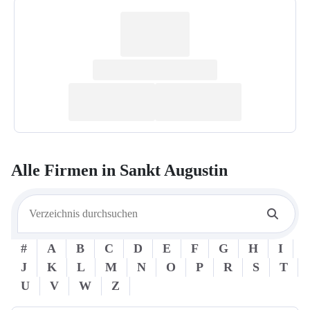
Alle Firmen in
Sankt Augustin
#
A
B
C
D
E
F
G
H
I
J
K
L
M
N
O
P
R
S
T
U
V
W
Z