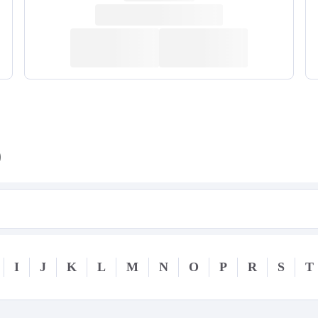
)
I
J
K
L
M
N
O
P
R
S
T