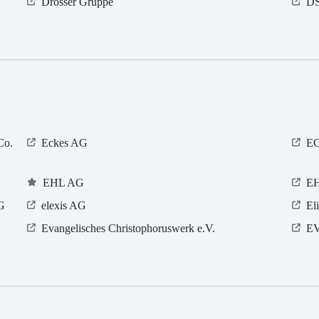
Drösser Gruppe
DS
Co.
Eckes AG
EC
EHL AG
E
G
elexis AG
El
Evangelisches Christophoruswerk e.V.
EV