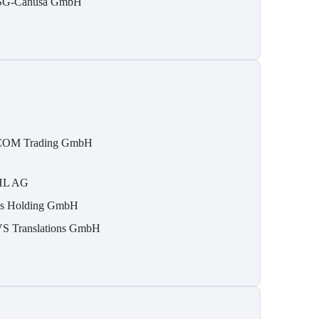
G-Canusa GmbH
OM Trading GmbH
HL AG
is Holding GmbH
S Translations GmbH