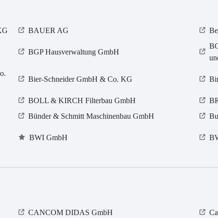
 KG
BAUER AG
Be
BG
BGP Hausverwaltung GmbH
un
o.
Bier-Schneider GmbH & Co. KG
Bi
BOLL & KIRCH Filterbau GmbH
BR
Bünder & Schmitt Maschinenbau GmbH
Bu
BWI GmbH
B
CANCOM DIDAS GmbH
Ca