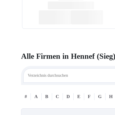
Alle Firmen in
Hennef (Sieg
#
A
B
C
D
E
F
G
H