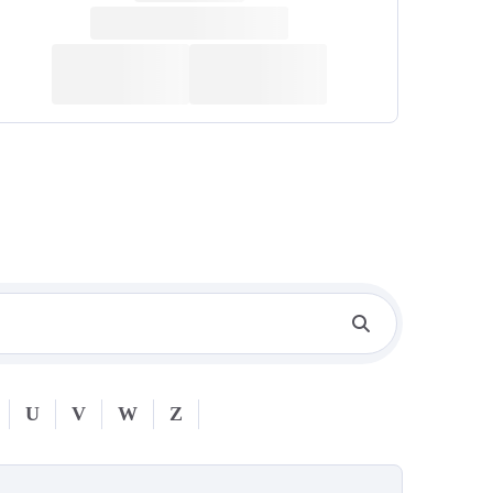
U
V
W
Z