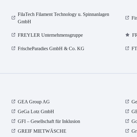
FilaTech Filament Technology u. Spinnanlagen
Fi
GmbH
FREYLER Unternehmensgruppe
F
FrischeParadies GmbH & Co. KG
FT
GEA Group AG
Ge
GeGa Lotz GmbH
GE
GFI – Gesellschaft für Inklusion
Go
GREIF MIETWÄSCHE
Gr