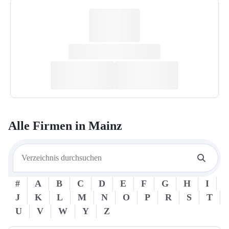
Alle Firmen in
Mainz
#
A
B
C
D
E
F
G
H
I
J
K
L
M
N
O
P
R
S
T
U
V
W
Y
Z