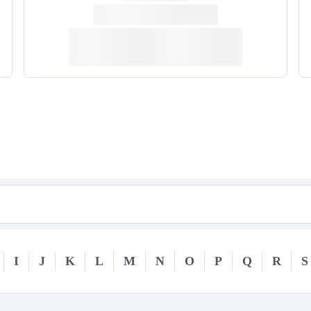
I
J
K
L
M
N
O
P
Q
R
S