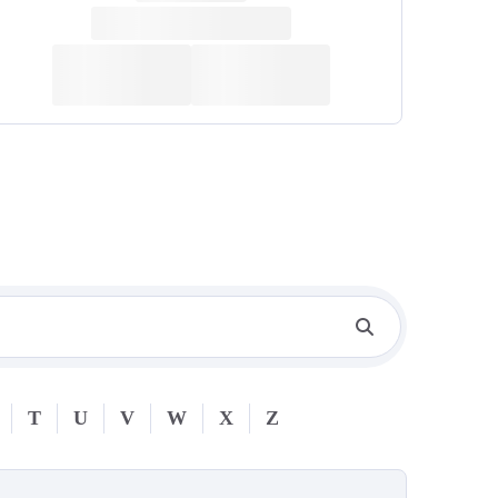
T
U
V
W
X
Z