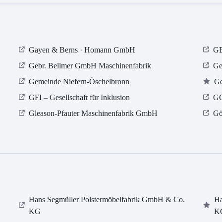
Gayen & Berns · Homann GmbH
GE
Gebr. Bellmer GmbH Maschinenfabrik
Ge
Gemeinde Niefern-Öschelbronn
Ge
GFI – Gesellschaft für Inklusion
GG
Gleason-Pfauter Maschinenfabrik GmbH
Gö
Hans Segmüller Polstermöbelfabrik GmbH & Co.
Ha
KG
K