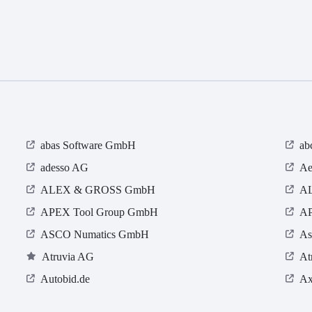
abas Software GmbH
ab
adesso AG
Ae
ALEX & GROSS GmbH
AL
APEX Tool Group GmbH
AP
ASCO Numatics GmbH
As
Atruvia AG
At
Autobid.de
Ax