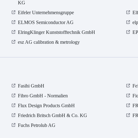
KG
Eifeler Unternehmensgruppe
El
ELMOS Semiconductor AG
el
ElringKlinger Kunststofftechnik GmbH
EP
esz AG calibration & metrology
Fasihi GmbH
Fe
Fibro GmbH - Normalien
Fi
Flux Design Products GmbH
FR
Friedrich Britsch GmbH & Co. KG
F
Fuchs Petrolub AG