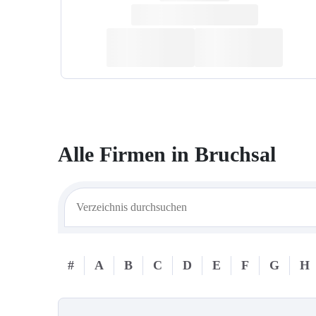
Alle Firmen in
Bruchsal
#
A
B
C
D
E
F
G
H