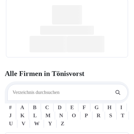
Alle Firmen in
Tönisvorst
#
A
B
C
D
E
F
G
H
I
J
K
L
M
N
O
P
R
S
T
U
V
W
Y
Z