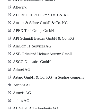
Albwerk
ALFRED HEYD GmbH u. Co. KG
Amann & Söhne GmbH & Co. KG
APEX Tool Group GmbH
API Schmidt-Bretten GmbH & Co. KG
AraCom IT Services AG
ASB Grün­land Helmut Au­renz GmbH
ASCO Numatics GmbH
Asknet AG
Astaro GmbH & Co. KG - a Sophos company
Atruvia AG
Atruvia AG
audius AG
AUGUSTA Technologie AG