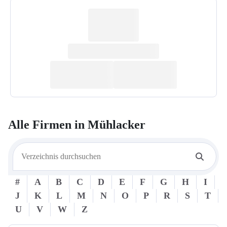
Alle Firmen in
Mühlacker
#
A
B
C
D
E
F
G
H
I
J
K
L
M
N
O
P
R
S
T
U
V
W
Z